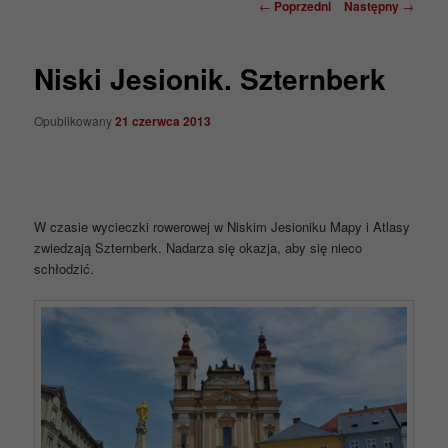
Nawigacja
←
Poprzedni
Następny
→
wpisu
Niski Jesionik. Szternberk
Opublikowany
21 czerwca 2013
W czasie wycieczki rowerowej w Niskim Jesioniku Mapy i Atlasy
zwiedzają Szternberk. Nadarza się okazja, aby się nieco
schłodzić.