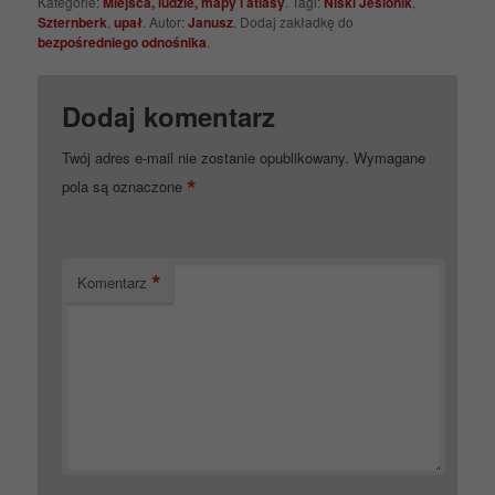
Kategorie:
Miejsca, ludzie, mapy i atlasy
. Tagi:
Niski Jesionik
,
Szternberk
,
upał
. Autor:
Janusz
. Dodaj zakładkę do
bezpośredniego odnośnika
.
Dodaj komentarz
Twój adres e-mail nie zostanie opublikowany.
Wymagane
*
pola są oznaczone
*
Komentarz