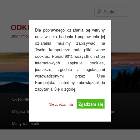
Przeskocz
do
Szuka
tekstu
ODKRYJ WIĘCEJ
Dla poprawnego działania tej witryny
Blog firmowy
oraz w celu badania i poprawiania jej
działania musimy zapisywać na
Twoim komputerze małe pliki zwane
cookies. Ponad 90% wszystkich stron
internetowych zapisuje cookies,
jednakże, zgodnie z regulacjami
wprowadzonymi przez Unię
Europejską, jesteśmy zobowiązani do
zapytania Cię o zgodę.
Główne
Sklep internetowy
Produkty polecane
menu
Zgadzam się
NIe zgadzam się
Miejsca, ludzie, mapy i atlasy
Realizacje
Instrukcje
Mapy w ramach