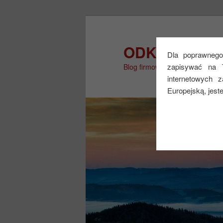
Przeskocz
do
tekstu
ODKRYJ WIĘ
Dla poprawnego 
zapisywać na 
Blog firmowy
internetowych 
Europejską, jest