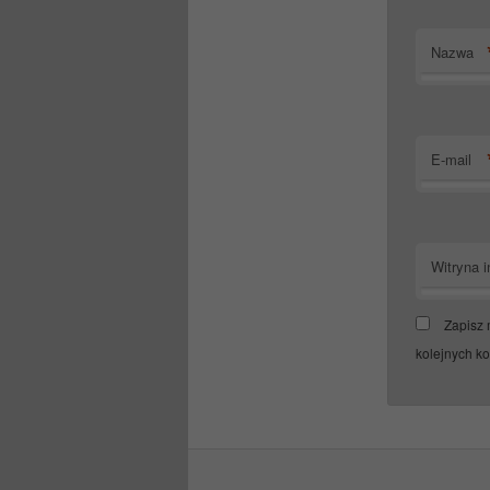
Nazwa
E-mail
Witryna i
Zapisz 
kolejnych k