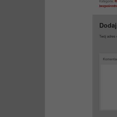
Kategorie:
R
bezpośredn
Dodaj
Twój adres 
Komenta