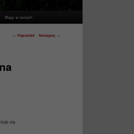
Mapy w ramach
Nawigacja
←
Poprzedni
Następny
→
wpisu
 na
uje się