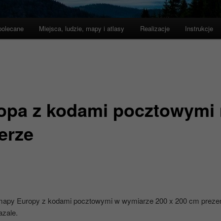
polecane
Miejsca, ludzie, mapy i atlasy
Realizacje
Instrukcje
opa z kodami pocztowymi
erze
apy Europy z kodami pocztowymi w wymiarze 200 x 200 cm prezent
azale.