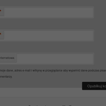
*
*
nternetowa
moje dane, adres e-mail i witrynę w przeglądarce aby wypełnić dane podczas pisa
omentarzy.