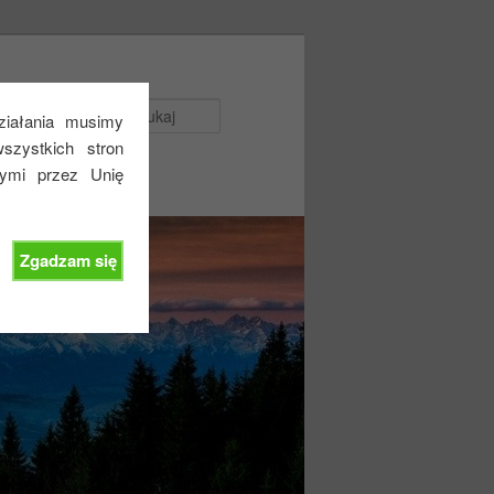
Szukaj
działania musimy
zystkich stron
nymi przez Unię
Zgadzam się