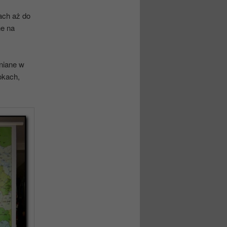
ach aż do
ne na
niane w
okach,