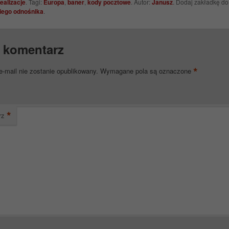
ealizacje
. Tagi:
Europa
,
baner
,
kody pocztowe
. Autor:
Janusz
. Dodaj zakładkę do
iego odnośnika
.
 komentarz
*
e-mail nie zostanie opublikowany.
Wymagane pola są oznaczone
*
rz