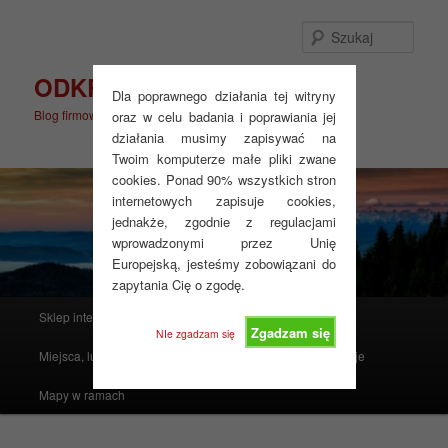
Przeskocz
do
Szuka
tekstu
ODKRYJ WIĘCEJ
Dla poprawnego działania tej witryny
Blog firmowy
oraz w celu badania i poprawiania jej
działania musimy zapisywać na
Twoim komputerze małe pliki zwane
cookies. Ponad 90% wszystkich stron
internetowych zapisuje cookies,
jednakże, zgodnie z regulacjami
wprowadzonymi przez Unię
Europejską, jesteśmy zobowiązani do
zapytania Cię o zgodę.
Główne
Sklep internetowy
Produkty polecane
menu
Zgadzam się
NIe zgadzam się
Miejsca, ludzie, mapy i atlasy
Realizacje
Instrukcje
Mapy w ramach