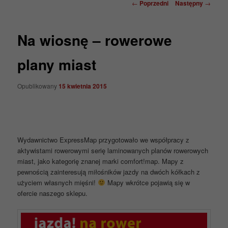
Nawigacja
←
Poprzedni
Następny
→
wpisu
Na wiosnę – rowerowe
plany miast
Opublikowany
15 kwietnia 2015
Wydawnictwo ExpressMap przygotowało we współpracy z
aktywistami rowerowymi serię laminowanych planów rowerowych
miast, jako kategorię znanej marki comfort!map. Mapy z
pewnością zainteresują miłośników jazdy na dwóch kółkach z
użyciem własnych mięśni!
Mapy wkrótce pojawią się w
ofercie naszego sklepu.