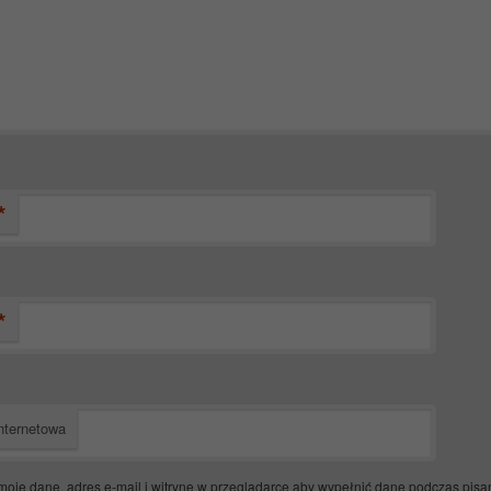
*
*
nternetowa
moje dane, adres e-mail i witrynę w przeglądarce aby wypełnić dane podczas pisa