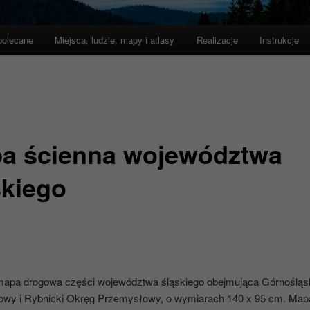
polecane
Miejsca, ludzie, mapy i atlasy
Realizacje
Instrukcje
a ścienna województwa
skiego
apa drogowa części województwa śląskiego obejmująca Górnośląs
wy i Rybnicki Okręg Przemysłowy, o wymiarach 140 x 95 cm. Ma