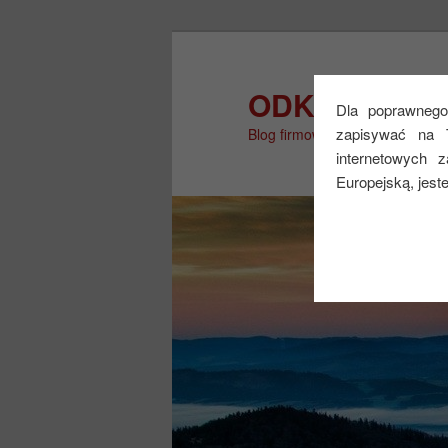
Przeskocz
do
tekstu
ODKRYJ WIĘ
Dla poprawnego 
zapisywać na 
Blog firmowy
internetowych 
Europejską, jest