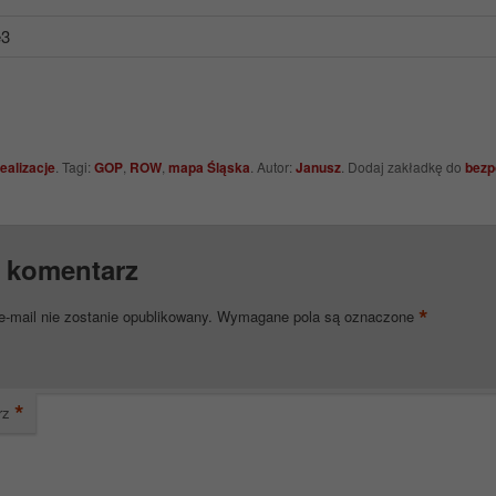
ealizacje
. Tagi:
GOP
,
ROW
,
mapa Śląska
. Autor:
Janusz
. Dodaj zakładkę do
bezp
 komentarz
*
e-mail nie zostanie opublikowany.
Wymagane pola są oznaczone
*
rz