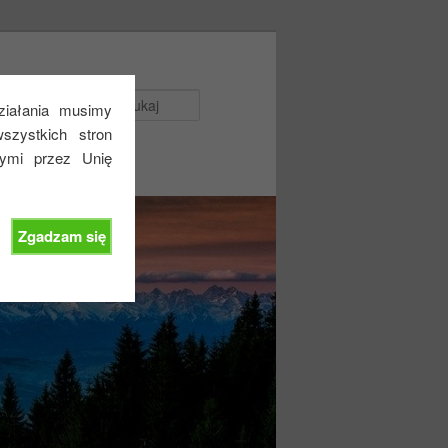
Szukaj
działania musimy
zystkich stron
nymi przez Unię
Zgadzam się