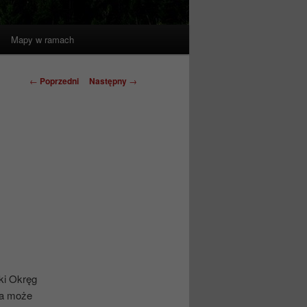
Mapy w ramach
Nawigacja
←
Poprzedni
Następny
→
wpisu
ki Okręg
pa może