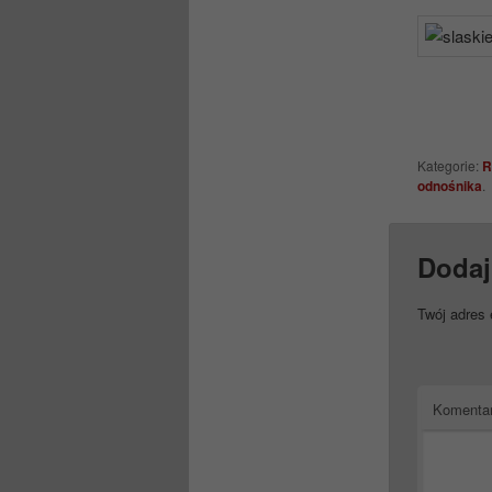
Kategorie:
R
odnośnika
.
Dodaj
Twój adres 
Komenta