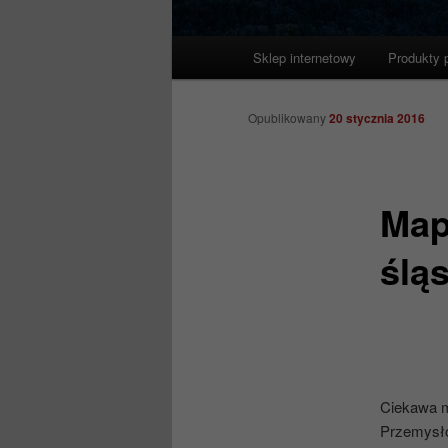
Główne
Sklep internetowy
Produkty 
menu
Opublikowany
20 stycznia 2016
Map
ślą
Ciekawa m
Przemysło