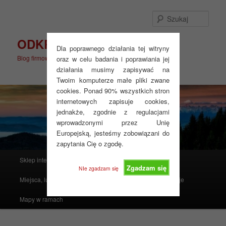
Przeskocz
do
Szuka
tekstu
ODKRYJ WIĘCEJ
Dla poprawnego działania tej witryny
Blog firmowy
oraz w celu badania i poprawiania jej
działania musimy zapisywać na
Twoim komputerze małe pliki zwane
cookies. Ponad 90% wszystkich stron
internetowych zapisuje cookies,
jednakże, zgodnie z regulacjami
wprowadzonymi przez Unię
Europejską, jesteśmy zobowiązani do
zapytania Cię o zgodę.
Główne
Sklep internetowy
Produkty polecane
menu
Zgadzam się
NIe zgadzam się
Miejsca, ludzie, mapy i atlasy
Realizacje
Instrukcje
Mapy w ramach