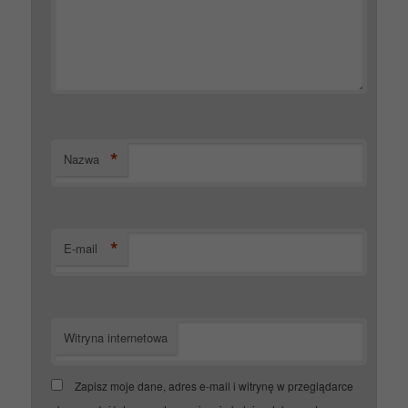
*
Nazwa
*
E-mail
Witryna internetowa
Zapisz moje dane, adres e-mail i witrynę w przeglądarce