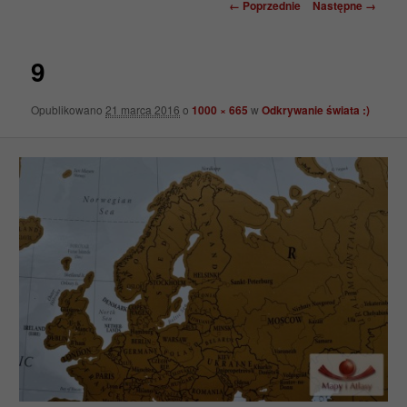
Nawigacja
← Poprzednie
Następne →
po
obrazkach
9
Opublikowano
21 marca 2016
o
1000 × 665
w
Odkrywanie świata :)