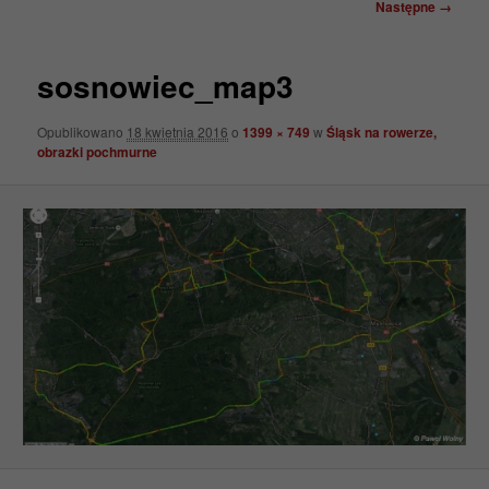
Nawigacja
Następne →
po
obrazkach
sosnowiec_map3
Opublikowano
18 kwietnia 2016
o
1399 × 749
w
Śląsk na rowerze,
obrazki pochmurne