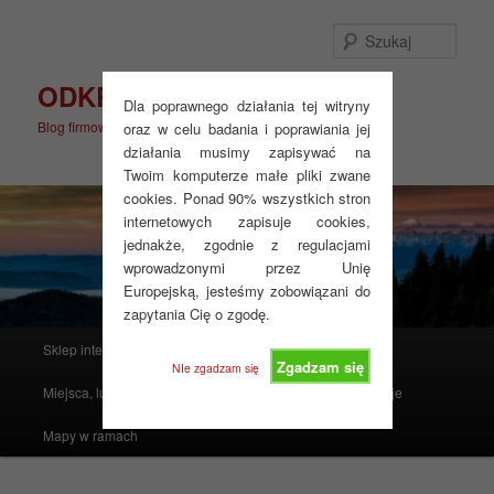
Przeskocz
do
Szuka
tekstu
ODKRYJ WIĘCEJ
Dla poprawnego działania tej witryny
Blog firmowy
oraz w celu badania i poprawiania jej
działania musimy zapisywać na
Twoim komputerze małe pliki zwane
cookies. Ponad 90% wszystkich stron
internetowych zapisuje cookies,
jednakże, zgodnie z regulacjami
wprowadzonymi przez Unię
Europejską, jesteśmy zobowiązani do
zapytania Cię o zgodę.
Główne
Sklep internetowy
Produkty polecane
menu
Zgadzam się
NIe zgadzam się
Miejsca, ludzie, mapy i atlasy
Realizacje
Instrukcje
Mapy w ramach