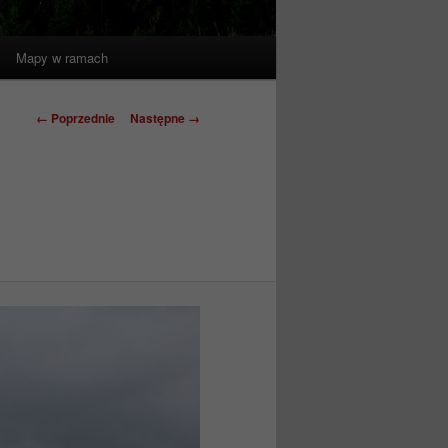
Mapy w ramach
Nawigacja
← Poprzednie
Następne →
po
obrazkach