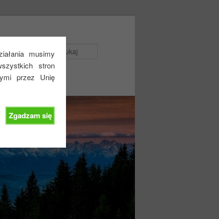
Szukaj
działania musimy
zystkich stron
nymi przez Unię
Zgadzam się