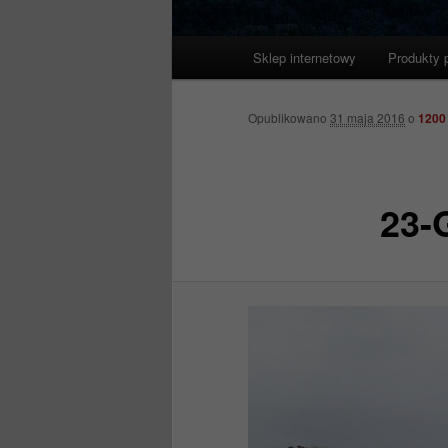
Główne
Sklep internetowy
Produkty 
menu
Opublikowano
31 maja 2016
o
1200
23-