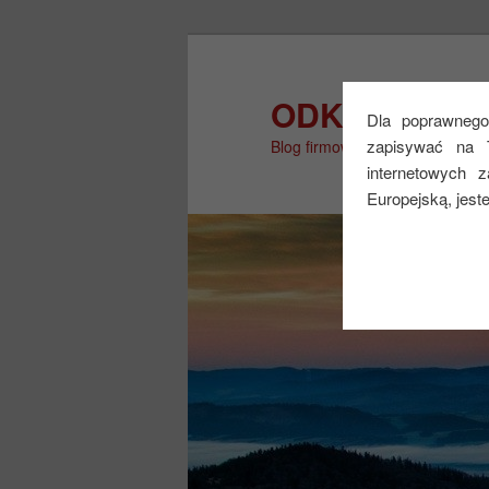
Przeskocz
do
tekstu
ODKRYJ WIĘ
Dla poprawnego 
zapisywać na 
Blog firmowy
internetowych 
Europejską, jest