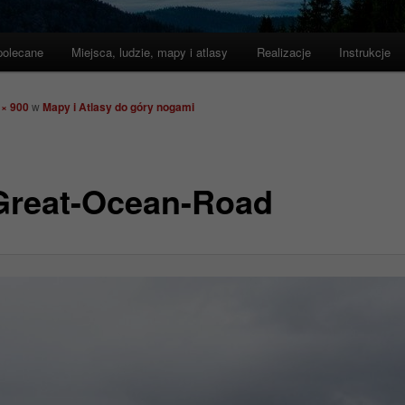
polecane
Miejsca, ludzie, mapy i atlasy
Realizacje
Instrukcje
 × 900
w
Mapy i Atlasy do góry nogami
Great-Ocean-Road