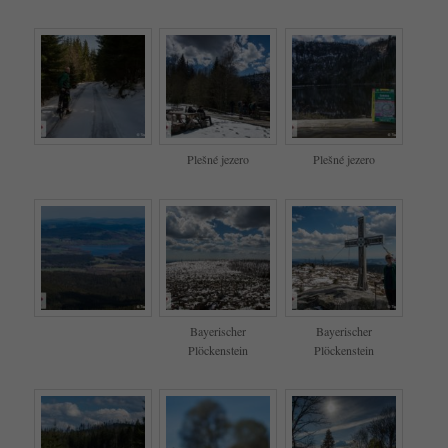
Plešné jezero
Plešné jezero
Bayerischer
Bayerischer
Plöckenstein
Plöckenstein