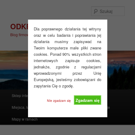
Przeskocz
do
Szuka
tekstu
ODKRYJ WIĘCEJ
Dla poprawnego działania tej witryny
Blog firmowy
oraz w celu badania i poprawiania jej
działania musimy zapisywać na
Twoim komputerze małe pliki zwane
cookies. Ponad 90% wszystkich stron
internetowych zapisuje cookies,
jednakże, zgodnie z regulacjami
wprowadzonymi przez Unię
Europejską, jesteśmy zobowiązani do
zapytania Cię o zgodę.
Główne
Sklep internetowy
Produkty polecane
menu
Zgadzam się
NIe zgadzam się
Miejsca, ludzie, mapy i atlasy
Realizacje
Instrukcje
Mapy w ramach