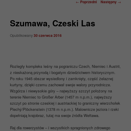
Nawigacja
←
Poprzedni
Następny
→
wpisu
Szumawa, Czeski Las
Opublikowany
30 czerwca 2016
Rozległy kompleks leśny na pograniczu Czech, Niemiec i Austrii,
z nieskażoną przyrodą i bogatym dziedzictwem historycznym.
Po roku 1945 obszar wysiedlony i zamknięty, część żelaznej
kurtyny, dzięki czemu zachował swoje walory przyrodnicze.
Wzgórza i niewysokie góry – najwyższy szczyt położony na
terenie Niemiec to Großer Arber (1457 m n.p.m.), najwyższy
szczyt po stronie czeskiej i austriackiej to graniczny wierzchołek
Plechý/Plöckenstein (1378 m n.p.m.). Malownicze jeziora i rzeki
dopełniają krajobraz, tutaj ma swoje źródła Wełtawa.
Raj dla rowerzystów – i wszystkich spragnionych zdrowego