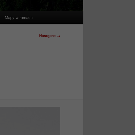
Mapy w ramach
Nawigacja
Następne →
po
obrazkach