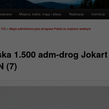
polecane
Miejsca, ludzie, mapy i atlasy
Realizacje
Instrukcje
 732
w
Mapa administracyjno-drogowa Polski ze znakiem wodnym
ska 1.500 adm-drog Jokart
 (7)