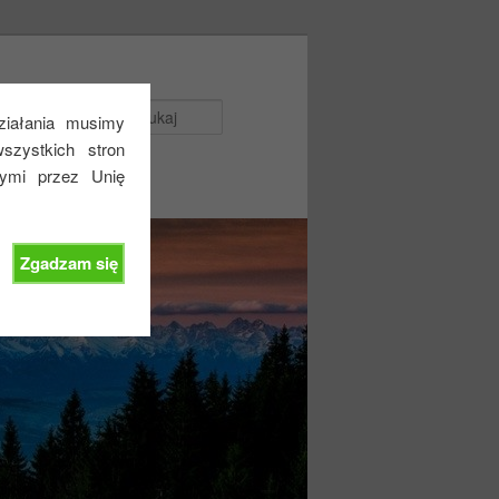
Szukaj
działania musimy
zystkich stron
nymi przez Unię
Zgadzam się