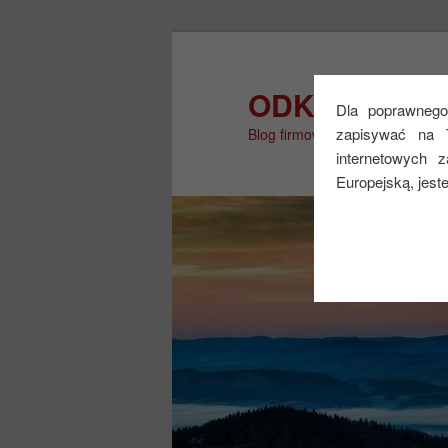
Przeskocz
do
tekstu
ODKRYJ WIĘ
Dla poprawnego 
zapisywać na 
Blog firmowy
internetowych 
Europejską, jest