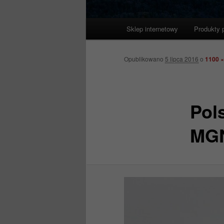
Główne
Sklep internetowy
Produkty 
menu
Opublikowano
5 lipca 2016
o
1100 ×
Pol
MGN