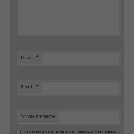
*
Nazwa
*
E-mail
Witryna internetowa
Zapisz moje dane, adres e-mail i witrynę w przeglądarce