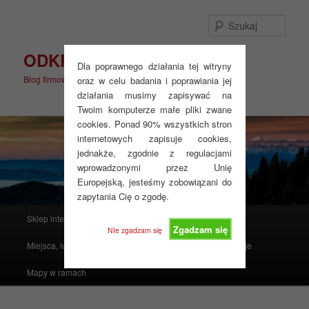
Przeskocz
do
Szuka
tekstu
ODKRYJ WIĘCEJ
Dla poprawnego działania tej witryny
Blog firmowy
oraz w celu badania i poprawiania jej
działania musimy zapisywać na
Twoim komputerze małe pliki zwane
cookies. Ponad 90% wszystkich stron
internetowych zapisuje cookies,
jednakże, zgodnie z regulacjami
wprowadzonymi przez Unię
Europejską, jesteśmy zobowiązani do
zapytania Cię o zgodę.
Główne
Sklep internetowy
Produkty polecane
menu
Zgadzam się
NIe zgadzam się
Miejsca, ludzie, mapy i atlasy
Realizacje
Instrukcje
Mapy w ramach