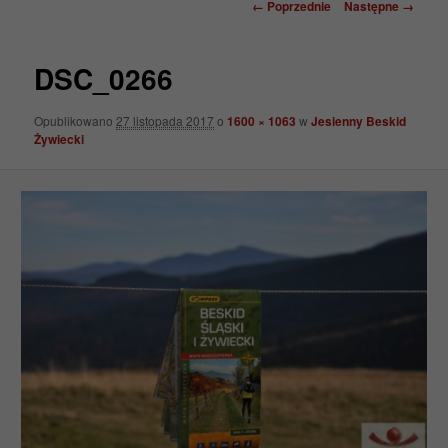
Nawigacja
← Poprzednie
Następne →
po
obrazkach
DSC_0266
Opublikowano
27 listopada 2017
o
1600 × 1063
w
Jesienny Beskid
Żywiecki