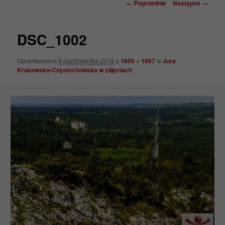
Nawigacja
← Poprzednie
Następne →
po
obrazkach
DSC_1002
Opublikowano
9 października 2018
o
1600 × 1067
w
Jura
Krakowsko-Częstochowska w zdjęciach