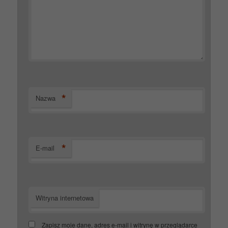
*
Nazwa
*
E-mail
Witryna internetowa
Zapisz moje dane, adres e-mail i witrynę w przeglądarce