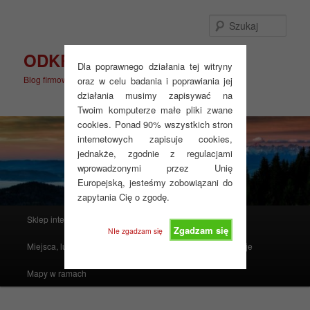
Przeskocz
do
Szuka
tekstu
ODKRYJ WIĘCEJ
Dla poprawnego działania tej witryny
Blog firmowy
oraz w celu badania i poprawiania jej
działania musimy zapisywać na
Twoim komputerze małe pliki zwane
cookies. Ponad 90% wszystkich stron
internetowych zapisuje cookies,
jednakże, zgodnie z regulacjami
wprowadzonymi przez Unię
Europejską, jesteśmy zobowiązani do
zapytania Cię o zgodę.
Główne
Sklep internetowy
Produkty polecane
menu
Zgadzam się
NIe zgadzam się
Miejsca, ludzie, mapy i atlasy
Realizacje
Instrukcje
Mapy w ramach