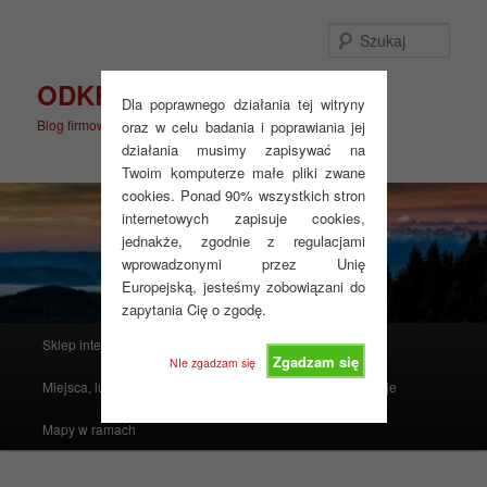
Przeskocz
do
Szuka
tekstu
ODKRYJ WIĘCEJ
Dla poprawnego działania tej witryny
Blog firmowy
oraz w celu badania i poprawiania jej
działania musimy zapisywać na
Twoim komputerze małe pliki zwane
cookies. Ponad 90% wszystkich stron
internetowych zapisuje cookies,
jednakże, zgodnie z regulacjami
wprowadzonymi przez Unię
Europejską, jesteśmy zobowiązani do
zapytania Cię o zgodę.
Główne
Sklep internetowy
Produkty polecane
menu
Zgadzam się
NIe zgadzam się
Miejsca, ludzie, mapy i atlasy
Realizacje
Instrukcje
Mapy w ramach