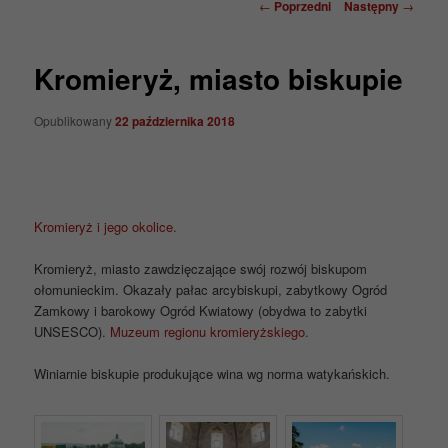
Nawigacja
←
Poprzedni
Następny
→
wpisu
Kromieryż, miasto biskupie
Opublikowany
22 października 2018
Kromieryż i jego okolice.
Kromieryż, miasto zawdzięczające swój rozwój biskupom
ołomunieckim. Okazały pałac arcybiskupi, zabytkowy Ogród
Zamkowy i barokowy Ogród Kwiatowy (obydwa to zabytki
UNSESCO).
Muzeum regionu kromieryżskiego.
Winiarnie biskupie produkujące wina wg norma watykańskich.