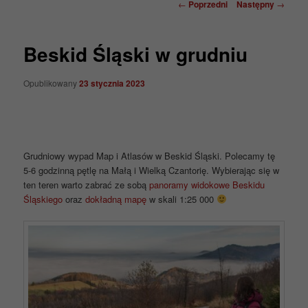
Nawigacja
←
Poprzedni
Następny
→
wpisu
Beskid Śląski w grudniu
Opublikowany
23 stycznia 2023
Grudniowy wypad Map i Atlasów w Beskid Śląski. Polecamy tę
5-6 godzinną pętlę na Małą i Wielką Czantorię. Wybierając się w
ten teren warto zabrać ze sobą
panoramy widokowe Beskidu
Śląskiego
oraz
dokładną mapę
w skali 1:25 000