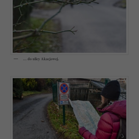
… do ulicy Akacjowej.