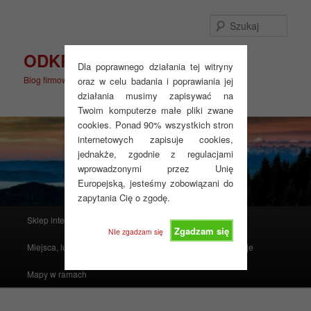
Przeskocz
do
Szuka
tekstu
ODKRYJ WIĘCEJ
Dla poprawnego działania tej witryny
Blog firmowy
oraz w celu badania i poprawiania jej
działania musimy zapisywać na
Twoim komputerze małe pliki zwane
cookies. Ponad 90% wszystkich stron
internetowych zapisuje cookies,
jednakże, zgodnie z regulacjami
wprowadzonymi przez Unię
Europejską, jesteśmy zobowiązani do
zapytania Cię o zgodę.
Główne
Sklep internetowy
Produkty polecane
menu
Zgadzam się
NIe zgadzam się
Miejsca, ludzie, mapy i atlasy
Realizacje
Instrukcje
Mapy w ramach