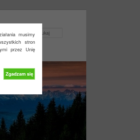
Szukaj
działania musimy
zystkich stron
nymi przez Unię
Zgadzam się