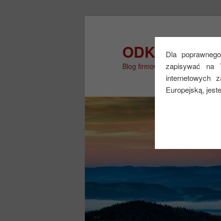
Przeskocz
do
tekstu
ODKRYJ WIĘ
Dla poprawnego 
zapisywać na 
Blog firmowy
internetowych 
Europejską, jest