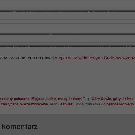
funkcjonowało małe schronisko turystyczne.
Wieża jest dobrym miejscem do obserwacji zachodzącego słońca.
Panorama z wieży.
ium Matki Bożej Bolesnej, znajdujące się kilkaset metrów od Góry Wszystkich Świ
wieże zaznaczono na nowej
mapie wież widokowych Sudetów wyda
rodukty polecane
,
Miejsca, ludzie, mapy i atlasy
. Tagi:
Góry Sowie
,
góry
,
krótka
urystyczna
,
wieża widokowa
. Autor:
Janusz
. Dodaj zakładkę do
bezpośredniego
 komentarz