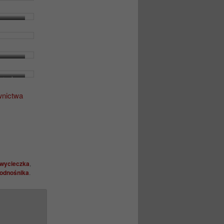
ętych.
wnictwa
 wycieczka
,
 odnośnika
.