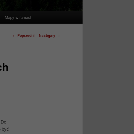
Mapy w ramach
Nawigacja
←
Poprzedni
Następny
→
wpisu
ch
 Do
e być