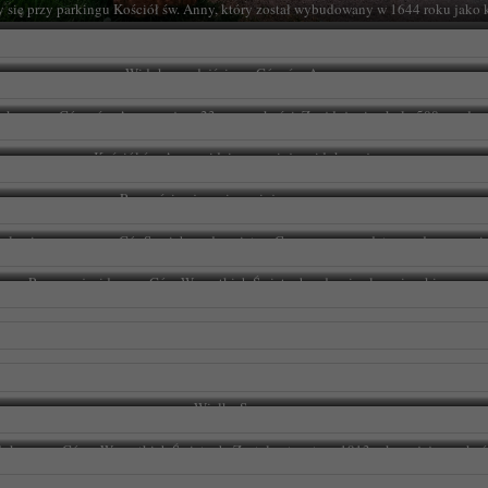
 się przy parkingu Kościół św. Anny, który został wybudowany w 1644 roku jako k
Widok z podejścia na Górę św. Anny.
okowa na Górze św. Anny, mająca 23 m wysokości. Znajduje się około 500 m od pa
Wejście na nią jest bezpłatne.
Kościół św. Anny widziany z wieży widokowej.
Rozpościerająca się z wieży panorama.
a, laminowana mapa
Gór Sowich wydawnictwa Compass
– przydatna podczas wyci
ten rejon.
Po prawej widoczna Góra Wszystkich Świętych – drugi cel wycieczki.
Wielka Sowa.
okowa na Górze Wszystkich Świętych. Została otwarta w 1913 roku, a jej wysokoś
duje się około 300 m od parkingu. Wejście na wieżę jest bezpłatne. Dawniej przy 