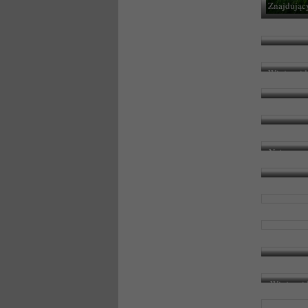
Znajdujący
Wieża wid
Najnowsz
Wieża wid
m. Znaj