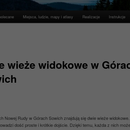
polecane
Miejsca, ludzie, mapy i atlasy
Realizacje
Instrukcje
e wieże widokowe w Góra
ich
ch Nowej Rudy w Górach Sowich znajdują się dwie wieże widokowe.
wadzi dość proste i krótkie dojście. Dzięki temu, każda z nich moż