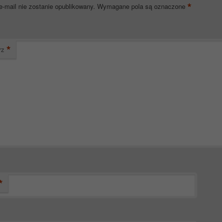
*
e-mail nie zostanie opublikowany.
Wymagane pola są oznaczone
*
rz
*