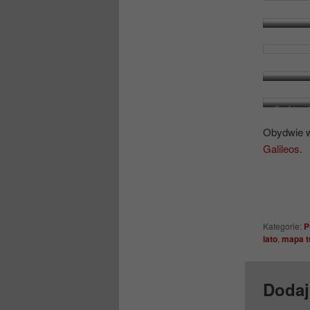
Sanktuar
Obydwie 
Galileos
.
Kategorie:
P
lato
,
mapa t
Dodaj