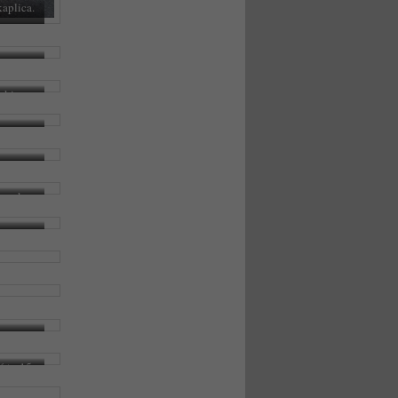
aplica.
rkingu.
eczek w
ć to 15
wieży