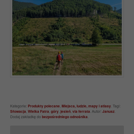
Kategorie:
Produkty polecane
,
Miejsca, ludzie, mapy i atlasy
. Tagi:
Słowacja
,
Wielka Fatra
,
góry
,
jesień
,
via ferrata
. Autor:
Janusz
.
Dodaj zakładkę do
bezpośredniego odnośnika
.