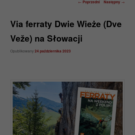
Nawigacja
←
Poprzedni
Następny
→
wpisu
Via ferraty Dwie Wieże (Dve
Veže) na Słowacji
Opublikowany
24 października 2023