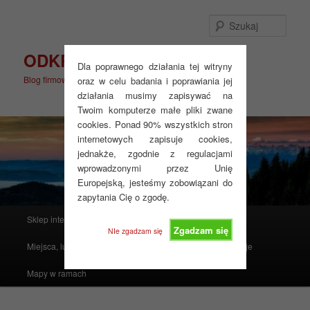
Przeskocz
do
Szuka
tekstu
ODKRYJ WIĘCEJ
Dla poprawnego działania tej witryny
Blog firmowy
oraz w celu badania i poprawiania jej
działania musimy zapisywać na
Twoim komputerze małe pliki zwane
cookies. Ponad 90% wszystkich stron
internetowych zapisuje cookies,
jednakże, zgodnie z regulacjami
wprowadzonymi przez Unię
Europejską, jesteśmy zobowiązani do
zapytania Cię o zgodę.
Główne
Sklep internetowy
Produkty polecane
menu
Zgadzam się
NIe zgadzam się
Miejsca, ludzie, mapy i atlasy
Realizacje
Instrukcje
Mapy w ramach