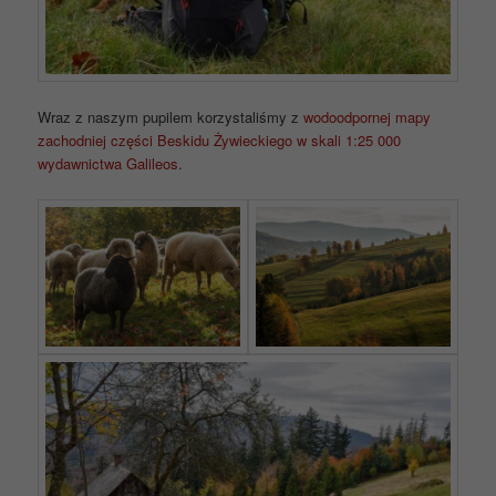
Wraz z naszym pupilem korzystaliśmy z
wodoodpornej mapy
zachodniej części Beskidu Żywieckiego w skali 1:25 000
wydawnictwa Galileos
.