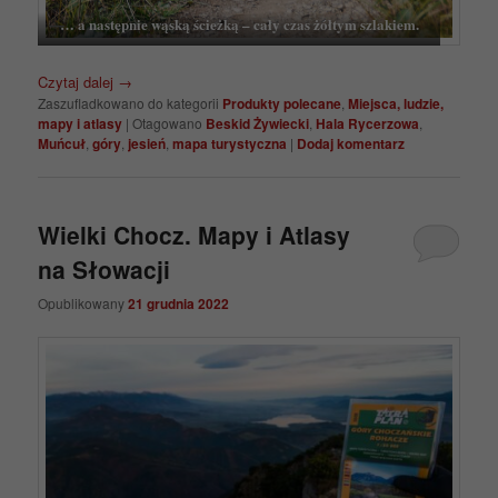
… a następnie wąską ścieżką – cały czas żółtym szlakiem.
Czytaj dalej
→
Zaszufladkowano do kategorii
Produkty polecane
,
Miejsca, ludzie,
mapy i atlasy
|
Otagowano
Beskid Żywiecki
,
Hala Rycerzowa
,
Muńcuł
,
góry
,
jesień
,
mapa turystyczna
|
Dodaj komentarz
Wielki Chocz. Mapy i Atlasy
na Słowacji
Opublikowany
21 grudnia 2022