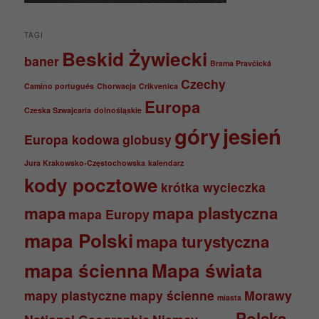
TAGI
Beskid Żywiecki
baner
Brama Pravčická
Czechy
Camino portugués
Chorwacja
Crikvenica
Europa
Czeska Szwajcaria
dolnośląskie
góry
jesień
Europa kodowa
globusy
Jura Krakowsko-Częstochowska
kalendarz
kody pocztowe
krótka wycieczka
mapa
mapa plastyczna
mapa Europy
mapa Polski
mapa turystyczna
mapa ścienna
Mapa świata
mapy plastyczne
mapy ścienne
Morawy
miasta
Polska