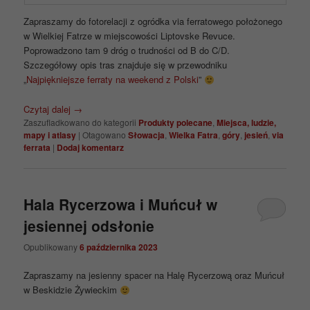
Zapraszamy do fotorelacji z ogródka via ferratowego położonego
w Wielkiej Fatrze w miejscowości Liptovske Revuce.
Poprowadzono tam 9 dróg o trudności od B do C/D.
Szczegółowy opis tras znajduje się w przewodniku
„
Najpiękniejsze ferraty na weekend z Polski
”
Czytaj dalej
→
Zaszufladkowano do kategorii
Produkty polecane
,
Miejsca, ludzie,
mapy i atlasy
|
Otagowano
Słowacja
,
Wielka Fatra
,
góry
,
jesień
,
via
ferrata
|
Dodaj komentarz
Hala Rycerzowa i Muńcuł w
jesiennej odsłonie
Opublikowany
6 października 2023
Zapraszamy na jesienny spacer na Halę Rycerzową oraz Muńcuł
w Beskidzie Żywieckim