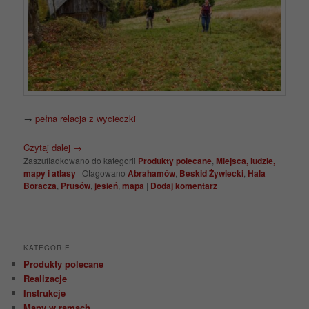
→
pełna relacja z wycieczki
Czytaj dalej
→
Zaszufladkowano do kategorii
Produkty polecane
,
Miejsca, ludzie,
mapy i atlasy
|
Otagowano
Abrahamów
,
Beskid Żywiecki
,
Hala
Boracza
,
Prusów
,
jesień
,
mapa
|
Dodaj komentarz
KATEGORIE
Produkty polecane
Realizacje
Instrukcje
Mapy w ramach