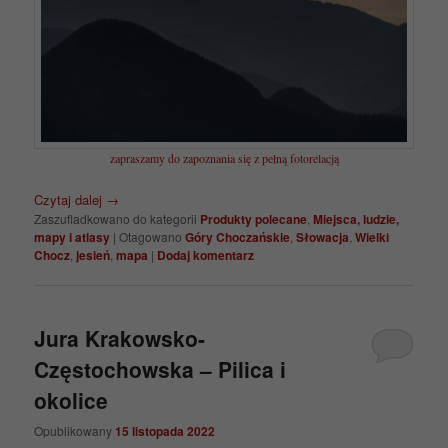
zapraszamy do zapoznania się z pełną fotorelacją
Czytaj dalej
→
Zaszufladkowano do kategorii
Produkty polecane
,
Miejsca, ludzie,
mapy i atlasy
|
Otagowano
Góry Choczańskie
,
Słowacja
,
Wielki
Chocz
,
jesień
,
mapa
|
Dodaj komentarz
Jura Krakowsko-
Częstochowska – Pilica i
okolice
Opublikowany
15 listopada 2022