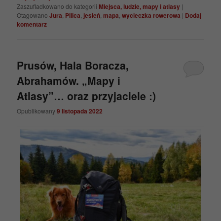
Zaszufladkowano do kategorii
Miejsca, ludzie, mapy i atlasy
|
Otagowano
Jura
,
Pilica
,
jesień
,
mapa
,
wycieczka rowerowa
|
Dodaj
komentarz
Prusów, Hala Boracza,
Abrahamów. „Mapy i
Atlasy”… oraz przyjaciele :)
Opublikowany
9 listopada 2022