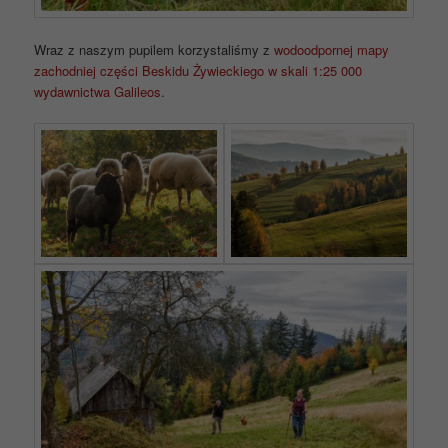
Wraz z naszym pupilem korzystaliśmy z
wodoodpornej mapy
zachodniej części Beskidu Żywieckiego w skali 1:25 000
wydawnictwa Galileos
.