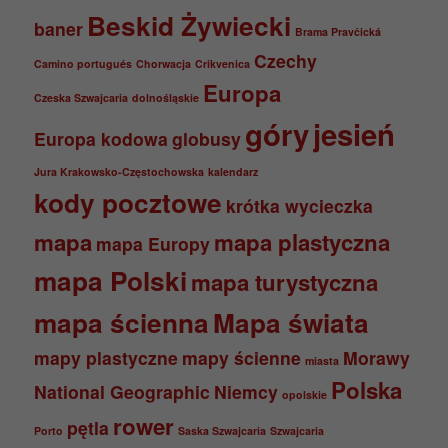
Beskid Żywiecki
baner
Brama Pravčická
Czechy
Camino portugués
Chorwacja
Crikvenica
Europa
Czeska Szwajcaria
dolnośląskie
góry
jesień
Europa kodowa
globusy
Jura Krakowsko-Częstochowska
kalendarz
kody pocztowe
krótka wycieczka
mapa
mapa plastyczna
mapa Europy
mapa Polski
mapa turystyczna
mapa ścienna
Mapa świata
mapy plastyczne
mapy ścienne
Morawy
miasta
Polska
National Geographic
Niemcy
opolskie
rower
pętla
Porto
Saska Szwajcaria
Szwajcaria