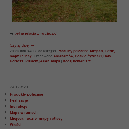
→
pełna relacja z wycieczki
Czytaj dalej
→
Zaszufladkowano do kategorii
Produkty polecane
,
Miejsca, ludzie,
mapy i atlasy
|
Otagowano
Abrahamów
,
Beskid Żywiecki
,
Hala
Boracza
,
Prusów
,
jesień
,
mapa
|
Dodaj komentarz
KATEGORIE
Produkty polecane
Realizacje
Instrukcje
Mapy w ramach
Miejsca, ludzie, mapy i atlasy
Wieści