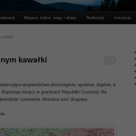
polecane
Miejsca, ludzie, mapy i atlasy
Realizacje
Instrukcje
LĄSKIE
dnym kawałki
bejmująca województwo dolnośląskie, opolskie, śląskie, a
Śląskiego leżący w granicach Republiki Czeskiej. Na
ewództw i powiatów. Aktualna sieć drogowa.
ie.