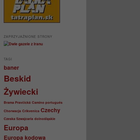
ZAPRZYJAŹNIONE STRONY
TAGI
baner
Beskid
Żywiecki
Brama Pravčická
Camino portugués
Czechy
Chorwacja
Crikvenica
Czeska Szwajcaria
dolnośląskie
Europa
Europa kodowa