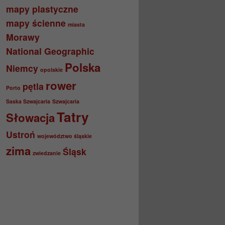
mapy plastyczne
mapy ścienne
miasta
Morawy
National Geographic
Polska
Niemcy
opolskie
rower
pętla
Porto
Saska Szwajcaria
Szwajcaria
Tatry
Słowacja
Ustroń
województwo śląskie
zima
Śląsk
zwiedzanie