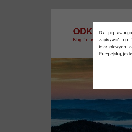
Przeskocz
Przeskocz
do
do
tekstu
widgetów
ODKRYJ WIĘ
Dla poprawnego 
zapisywać na 
Blog firmowy
internetowych 
Europejską, jest