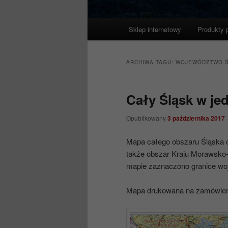
Główne
Sklep internetowy
Produkty 
menu
ARCHIWA TAGU:
WOJEWÓDZTWO Ś
Cały Śląsk w je
Opublikowany
3 października 2017
Mapa całego obszaru Śląska o
także obszar Kraju Morawsko- 
mapie zaznaczono granice woj
Mapa drukowana na zamówien