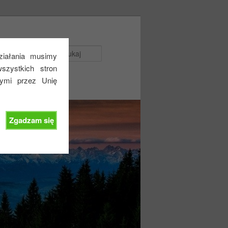
Szukaj
działania musimy
zystkich stron
nymi przez Unię
Zgadzam się