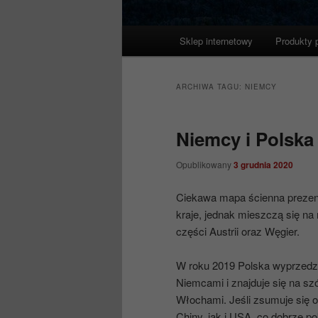
Główne
Sklep internetowy
Produkty 
menu
ARCHIWA TAGU:
NIEMCY
Niemcy i Polska
Opublikowany
3 grudnia 2020
Ciekawa mapa ścienna prezent
kraje, jednak mieszczą się na
części Austrii oraz Węgier.
W roku 2019 Polska wyprzedzi
Niemcami i znajduje się na sz
Włochami. Jeśli zsumuje się o
Chiny, jak i USA, co dobrze po