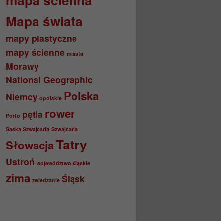
mapa ścienna
Mapa świata
mapy plastyczne
mapy ścienne
miasta
Morawy
National Geographic
Polska
Niemcy
opolskie
rower
pętla
Porto
Saska Szwajcaria
Szwajcaria
Tatry
Słowacja
Ustroń
województwo śląskie
zima
Śląsk
zwiedzanie