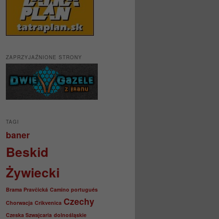
ZAPRZYJAŹNIONE STRONY
TAGI
baner
Beskid
Żywiecki
Brama Pravčická
Camino portugués
Czechy
Chorwacja
Crikvenica
Czeska Szwajcaria
dolnośląskie