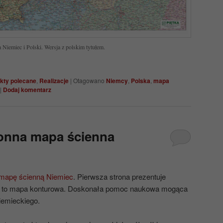
Niemiec i Polski. Wersja z polskim tytułem.
kty polecane
,
Realizacje
|
Otagowano
Niemcy
,
Polska
,
mapa
|
Dodaj komentarz
onna mapa ścienna
mapę ścienną Niemiec
. Pierwsza strona prezentuje
uga to mapa konturowa. Doskonała pomoc naukowa mogąca
iemieckiego.