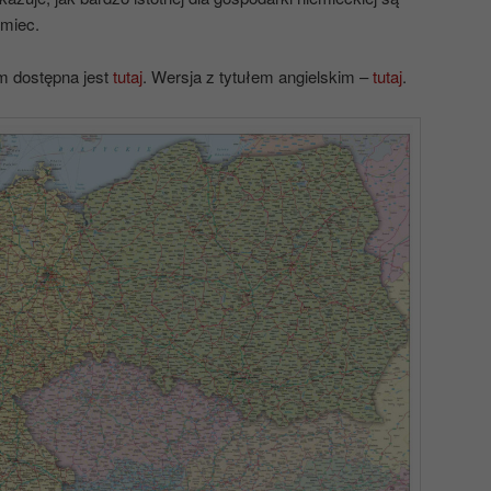
emiec.
m dostępna jest
tutaj
. Wersja z tytułem angielskim –
tutaj
.