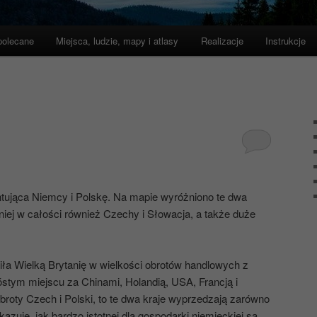
polecane
Miejsca, ludzie, mapy i atlasy
Realizacje
Instrukcje
ująca Niemcy i Polskę. Na mapie wyróżniono te dwa
 niej w całości również Czechy i Słowacja, a także duże
ła Wielką Brytanię w wielkości obrotów handlowych z
óstym miejscu za Chinami, Holandią, USA, Francją i
broty Czech i Polski, to te dwa kraje wyprzedzają zarówno
kazuje, jak bardzo istotnej dla gospodarki niemieckiej są