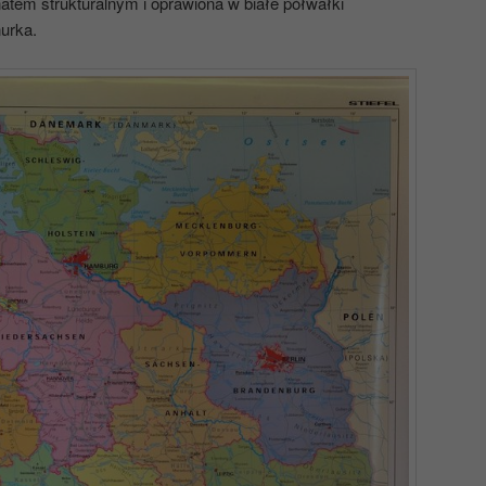
natem strukturalnym i oprawiona w białe półwałki
urka.