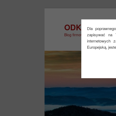
Przeskocz
Przeskocz
do
do
tekstu
widgetów
ODKRYJ WIĘ
Dla poprawnego 
zapisywać na 
Blog firmowy
internetowych 
Europejską, jest