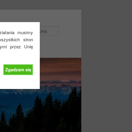
Szukaj
działania musimy
zystkich stron
nymi przez Unię
Zgadzam się