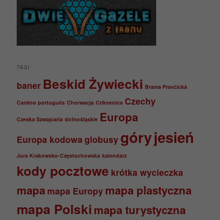
TAGI
Beskid Żywiecki
baner
Brama Pravčická
Czechy
Camino portugués
Chorwacja
Crikvenica
Europa
Czeska Szwajcaria
dolnośląskie
góry
jesień
Europa kodowa
globusy
Jura Krakowsko-Częstochowska
kalendarz
kody pocztowe
krótka wycieczka
mapa
mapa plastyczna
mapa Europy
mapa Polski
mapa turystyczna