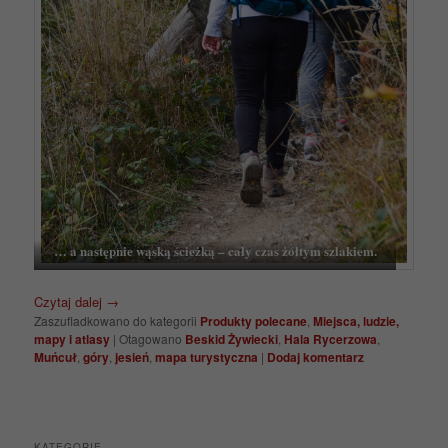
… a następnie wąską ścieżką – cały czas żółtym szlakiem.
Czytaj dalej
→
Zaszufladkowano do kategorii
Produkty polecane
,
Miejsca, ludzie,
mapy i atlasy
|
Otagowano
Beskid Żywiecki
,
Hala Rycerzowa
,
Muńcuł
,
góry
,
jesień
,
mapa turystyczna
|
Dodaj komentarz
KATEGORIE