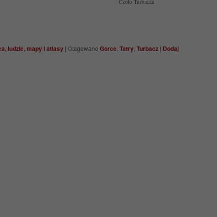
Czoło Turbacza
a, ludzie, mapy i atlasy
|
Otagowano
Gorce
,
Tatry
,
Turbacz
|
Dodaj