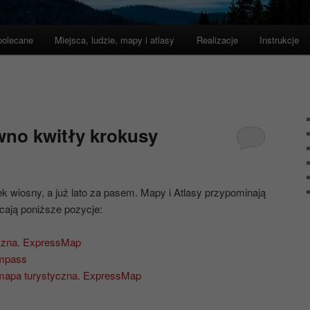
polecane
Miejsca, ludzie, mapy i atlasy
Realizacje
Instrukcje
wno kwitły krokusy
 wiosny, a już lato za pasem. Mapy i Atlasy przypominają
cają poniższe pozycje:
yczna. ExpressMap
ompass
 mapa turystyczna. ExpressMap