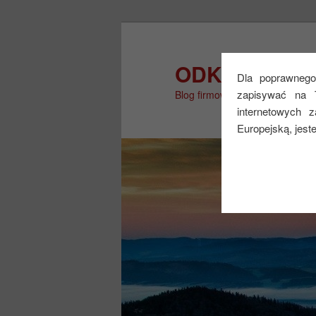
Przeskocz
Przeskocz
do
do
tekstu
widgetów
ODKRYJ WIĘ
Dla poprawnego 
zapisywać na 
Blog firmowy
internetowych 
Europejską, jest