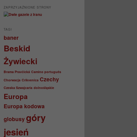
ZAPRZYJAŹNIONE STRONY
TAGI
baner
Beskid
Żywiecki
Brama Pravčická
Camino portugués
Czechy
Chorwacja
Crikvenica
Czeska Szwajcaria
dolnośląskie
Europa
Europa kodowa
góry
globusy
jesień