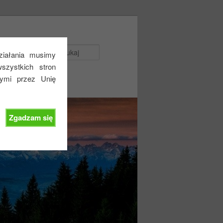
Szukaj
działania musimy
zystkich stron
nymi przez Unię
Zgadzam się