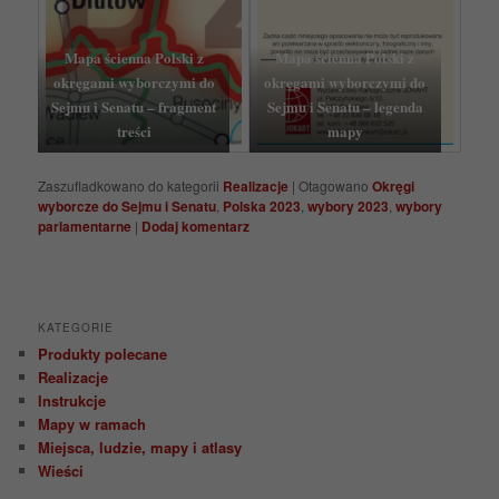
Mapa ścienna Polski z
Mapa ścienna Polski z
okręgami wyborczymi do
okręgami wyborczymi do
Sejmu i Senatu – fragment
Sejmu i Senatu – legenda
treści
mapy
Zaszufladkowano do kategorii
Realizacje
|
Otagowano
Okręgi
wyborcze do Sejmu i Senatu
,
Polska 2023
,
wybory 2023
,
wybory
parlamentarne
|
Dodaj komentarz
KATEGORIE
Produkty polecane
Realizacje
Instrukcje
Mapy w ramach
Miejsca, ludzie, mapy i atlasy
Wieści