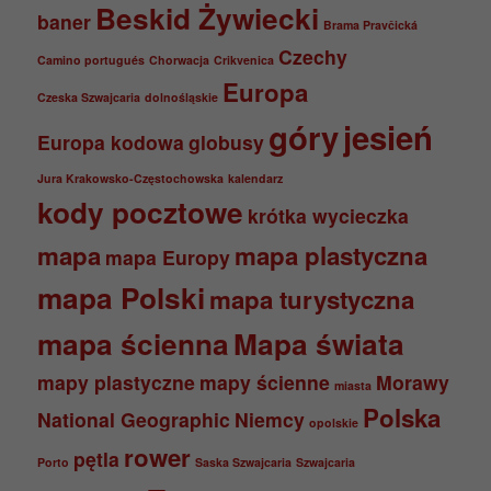
Beskid Żywiecki
baner
Brama Pravčická
Czechy
Camino portugués
Chorwacja
Crikvenica
Europa
Czeska Szwajcaria
dolnośląskie
góry
jesień
Europa kodowa
globusy
Jura Krakowsko-Częstochowska
kalendarz
kody pocztowe
krótka wycieczka
mapa
mapa plastyczna
mapa Europy
mapa Polski
mapa turystyczna
mapa ścienna
Mapa świata
mapy plastyczne
mapy ścienne
Morawy
miasta
Polska
National Geographic
Niemcy
opolskie
rower
pętla
Porto
Saska Szwajcaria
Szwajcaria